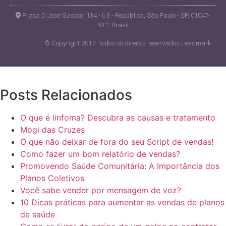
Praca D José Gaspar 134 - lj 3 - República, São Paulo - SP, 01047-
912, Brasil
© Copyright 2017. Todos os direitos reservados Leadmark
Posts Relacionados
O que é linfoma? Descubra as causas e tratamento
Mogi das Cruzes
O que não deixar de fora do seu Script de vendas!
Como fazer um bom relatório de vendas?
Promovendo Saúde Comunitária: A Importância dos
Planos Coletivos
Você sabe vender por mensagem de voz?
10 Dicas práticas para aumentar as vendas de planos
de saúde