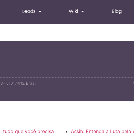
Leads
Wiki
Blog
 SP, 01047-912, Brasil
: tudo que você precisa
Assib: Entenda a Luta pelo