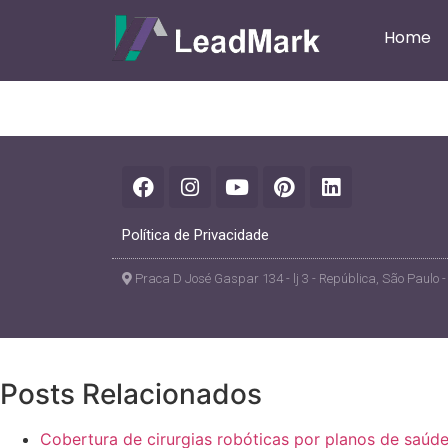
Home
Política de Privacidade
Praca D José Gaspar 134 - lj 3 - República, São Paulo -
Posts Relacionados
Cobertura de cirurgias robóticas por planos de saúde