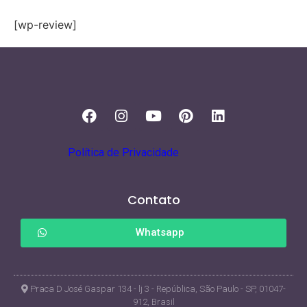
[wp-review]
Política de Privacidade
Contato
Whatsapp
Praca D José Gaspar 134 - lj 3 - República, São Paulo - SP, 01047-
912, Brasil