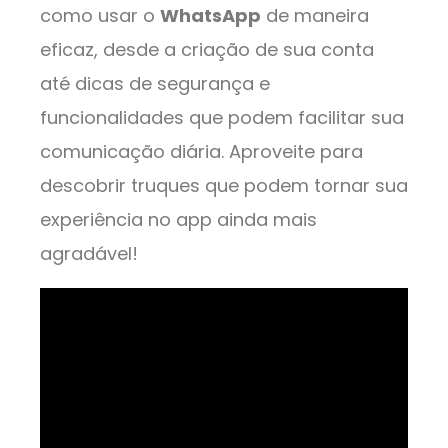
como usar o
WhatsApp
de maneira
eficaz, desde a criação de sua conta
até dicas de segurança e
funcionalidades que podem facilitar sua
comunicação diária. Aproveite para
descobrir truques que podem tornar sua
experiência no app ainda mais
agradável!