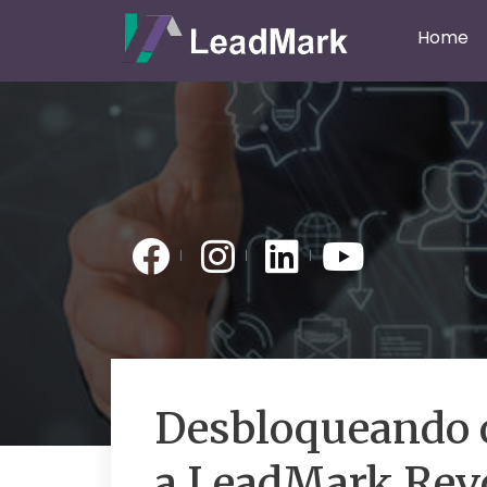
Home
Desbloqueando o
a LeadMark Rev