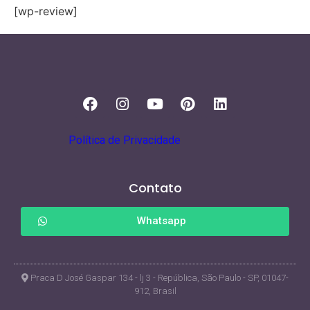
[wp-review]
Política de Privacidade
Contato
Whatsapp
Praca D José Gaspar 134 - lj 3 - República, São Paulo - SP, 01047-
912, Brasil