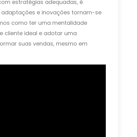
com estratégias adequadas, é
o, adaptações e inovações tornam-se
iremos como ter uma mentalidade
de cliente ideal e adotar uma
formar suas vendas, mesmo em