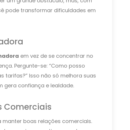
cer um grande obstáculo, mas, com
cê pode transformar dificuldades em
adora
nadora
em vez de se concentrar no
rença. Pergunte-se: “Como posso
as tarifas?” Isso não só melhora suas
 gera confiança e lealdade.
s Comerciais
a manter boas relações comerciais.