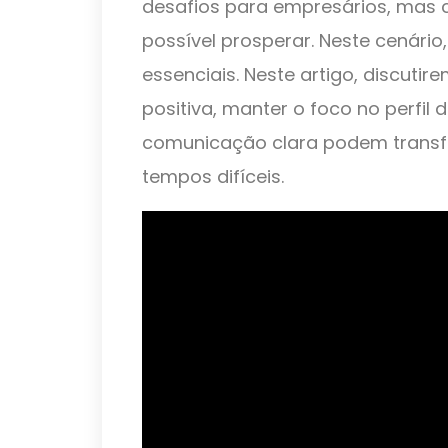
desafios para empresários, mas 
possível prosperar. Neste cenári
essenciais. Neste artigo, discut
positiva, manter o foco no perfil 
comunicação clara podem trans
tempos difíceis.