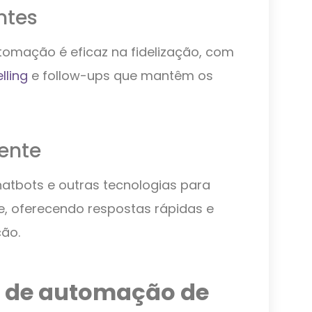
entes
tomação é eficaz na fidelização, com
lling
e follow-ups que mantêm os
iente
atbots e outras tecnologias para
e, oferecendo respostas rápidas e
ção.
s de automação de