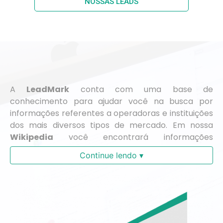
NOSSAS LEADS
A
LeadMark
conta com uma base de
conhecimento para ajudar você na busca por
informações referentes a operadoras e instituições
dos mais diversos tipos de mercado. Em nossa
Wikipedia
você encontrará informações
separadas por região, facilitando a sua busca.
Continue lendo ▾
Precisou do número do telefone de uma
determinada operadora, endereço físico ou e-mail
? Em nossa
wiki
você encontra o que procura!
Acesse nossa sessão Wiki e fique bem informado.