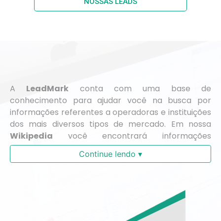
NOSSAS LEADS
A
LeadMark
conta com uma base de
conhecimento para ajudar você na busca por
informações referentes a operadoras e instituições
dos mais diversos tipos de mercado. Em nossa
Wikipedia
você encontrará informações
separadas por região, facilitando a sua busca.
Continue lendo ▾
Precisou do número do telefone de uma
determinada operadora, endereço físico ou e-mail
? Em nossa
wiki
você encontra o que procura!
Acesse nossa sessão Wiki e fique bem informado.