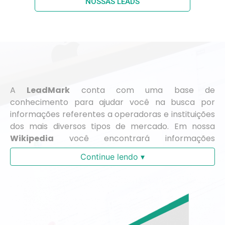
NOSSAS LEADS
A
LeadMark
conta com uma base de
conhecimento para ajudar você na busca por
informações referentes a operadoras e instituições
dos mais diversos tipos de mercado. Em nossa
Wikipedia
você encontrará informações
separadas por região, facilitando a sua busca.
Continue lendo ▾
Precisou do número do telefone de uma
determinada operadora, endereço físico ou e-mail
? Em nossa
wiki
você encontra o que procura!
Acesse nossa sessão Wiki e fique bem informado.