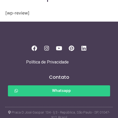
[wp-review]
Política de Privacidade
Contato
Whatsapp
Praca D José Gaspar 134 - lj 3 - República, São Paulo - SP, 01047-
912, Brasil